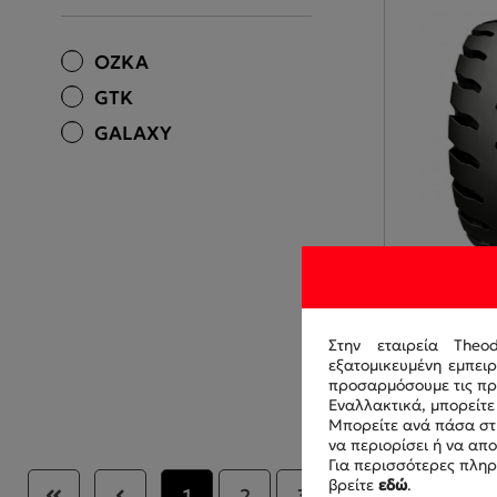
OZKA
GTK
GALAXY
Στην εταιρεία Theo
18.00-33 40
εξατομικευμένη εμπει
ROCK MAX T
προσαρμόσουμε τις προ
GA320602-3
Εναλλακτικά, μπορείτε 
Μπορείτε ανά πάσα στι
να περιορίσει ή να απ
Για περισσότερες πληρ
βρείτε
εδώ
.
1
2
3
4
5