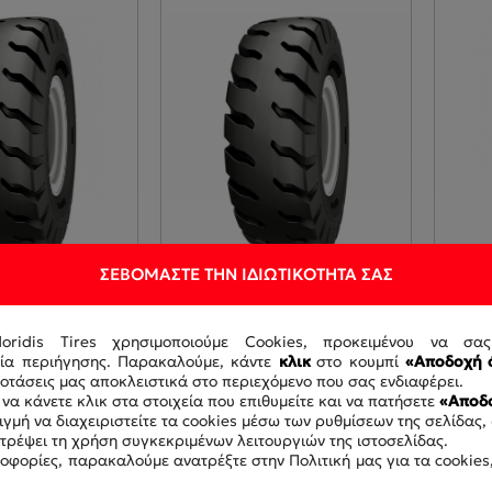
ΣΕΒΌΜΑΣΤΕ ΤΗΝ ΙΔΙΩΤΙΚΌΤΗΤΆ ΣΑΣ
doridis Tires χρησιμοποιούμε Cookies, προκειμένου να σα
PR GALAXY
18.00-25 40PR GALAXY
18.00
ρία περιήγησης. Παρακαλούμε, κάντε
κλικ
στο κουμπί
«Αποδοχή 
L
ROCK MAX TL
E-4 3
τάσεις μας αποκλειστικά στο περιεχόμενο που σας ενδιαφέρει.
3
GA320465-33
GA32
να κάνετε κλικ στα στοιχεία που επιθυμείτε και να πατήσετε
«Αποδο
γμή να διαχειριστείτε τα cookies μέσω των ρυθμίσεων της σελίδας,
οτρέψει τη χρήση συγκεκριμένων λειτουργιών της ιστοσελίδας.
οφορίες, παρακαλούμε ανατρέξτε στην Πολιτική μας για τα cookies,