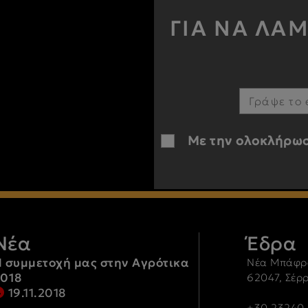
ΓΙΑ ΝΑ ΛΑ
Με την ολοκλήρωσ
Νέα
Έδρα
 συμμετοχή μας στην Αγρότικα
Νέα Μπάφρ
2018
62047, Σέρ
19.11.2018
+30 23240-