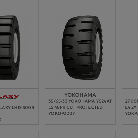
YOKOHAMA
35/65-33 YOKOHAMA Y524AT
27.0
L5 48PR CUT PROTECTED
E4 2*
ALAXY LHD-500B
YOKOP3207
YOKP
3