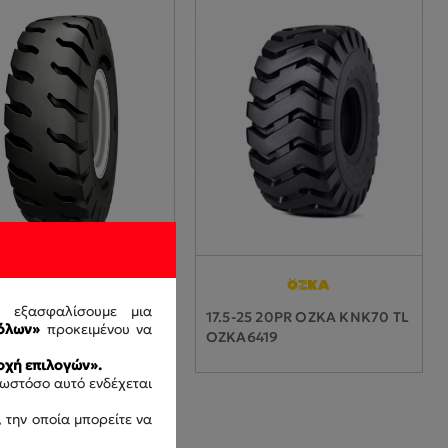
ς εξασφαλίσουμε μια
-25 GALAXY ROCK MAX
17.5-25 20PR OZKA KNK70 TL
όλων»
προκειμένου να
2PR TL
OZKA6419
0464-33
χή επιλογών».
 ωστόσο αυτό ενδέχεται
 την οποία μπορείτε να