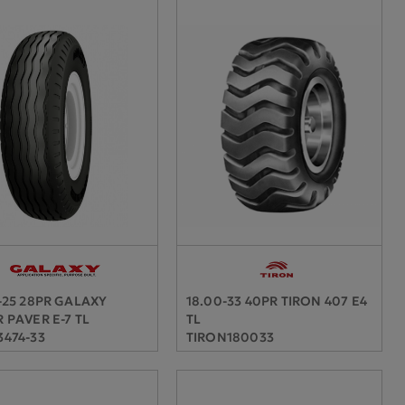
-25 28PR GALAXY
18.00-33 40PR TIRON 407 E4
 PAVER E-7 TL
TL
474-33
TIRON180033