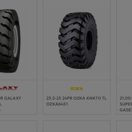
PR GALAXY
23.5-25 24PR OZKA KNK70 TL
21.00
L
OZKA6451
SUPER
3
GA383