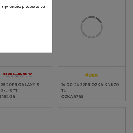
 την οποία μπορείτε να
-25 20PR GALAXY S-
14.00-24 32PR OZKA KNK70
-3/L-3 TT
TL
3452-36
OZKA6765