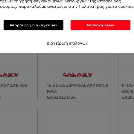
οτρέψει τη χρήση συγκεκριμένων λειτουργιών της ιστοσελίδας.
οφορίες, παρακαλούμε ανατρέξτε στην Πολιτική μας για τα cookies,
Απόρριψη μη αναγκαίων
Αποδοχή όλων
Διαχείριση επιλογών
LAXY EXR 300
14.00-25 28PR GALAXY ROCK
14.00
MAX
300 E
3
GA320226-36
GA28