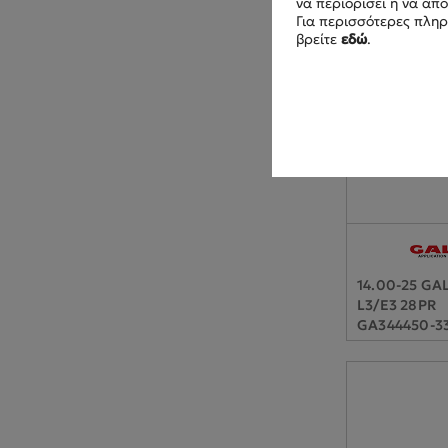
να περιορίσει ή να απ
Για περισσότερες πληρ
βρείτε
εδώ
.
14.00-25 GA
L3/E3 28PR
GA344450-3