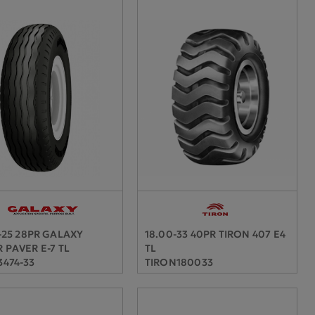
-25 28PR GALAXY
18.00-33 40PR TIRON 407 E4
 PAVER E-7 TL
TL
474-33
TIRON180033