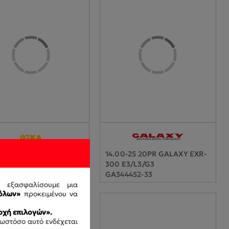
25 16PR TL OZKA KNK70
14.00-25 20PR GALAXY EXR-
6407
300 E3/L3/G3
GA344452-33
ς εξασφαλίσουμε μια
όλων»
προκειμένου να
χή επιλογών».
 ωστόσο αυτό ενδέχεται