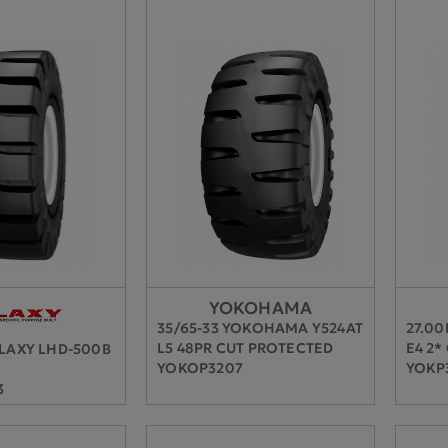
YOKOHAMA
35/65-33 YOKOHAMA Y524AT
27.0
L5 48PR CUT PROTECTED
E4 2*
ALAXY LHD-500B
YOKOP3207
YOKP
3