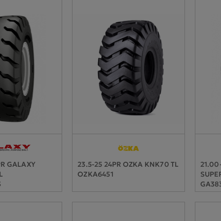
PR GALAXY
23.5-25 24PR OZKA KNK70 TL
21.00
L
OZKA6451
SUPER
3
GA383