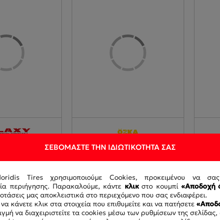
ΣΕΒΌΜΑΣΤΕ ΤΗΝ ΙΔΙΩΤΙΚΌΤΗΤΆ ΣΑΣ
5/70-20)(14.5-
16.00-24 16PR OZKA KNK74
15.5-
LAXY S-300 E-
TL
OZKA
OZKA6297
doridis Tires χρησιμοποιούμε Cookies, προκειμένου να σα
6
ρία περιήγησης. Παρακαλούμε, κάντε
κλικ
στο κουμπί
«Αποδοχή 
τάσεις μας αποκλειστικά στο περιεχόμενο που σας ενδιαφέρει.
να κάνετε κλικ στα στοιχεία που επιθυμείτε και να πατήσετε
«Αποδο
γμή να διαχειριστείτε τα cookies μέσω των ρυθμίσεων της σελίδας,