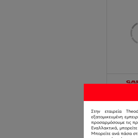
16/70-20 (40
20) 16PR GA
3/L-3 TL
Στην εταιρεία Theo
GA283336-3
εξατομικευμένη εμπει
προσαρμόσουμε τις προ
Εναλλακτικά, μπορείτε 
Μπορείτε ανά πάσα στι