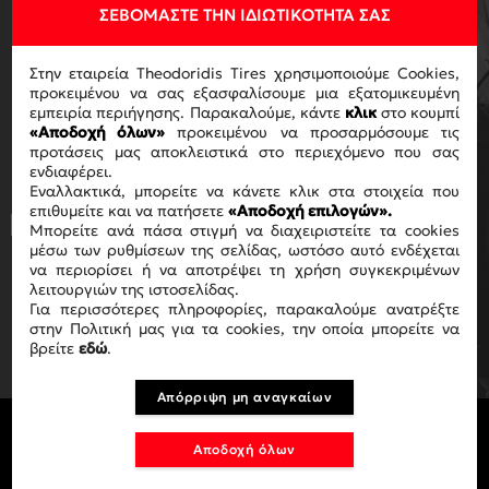
ΣΕΒΌΜΑΣΤΕ ΤΗΝ ΙΔΙΩΤΙΚΌΤΗΤΆ ΣΑΣ
ΓΙΑ ΝΑ ΛΑΜΒΑΝΕΙΣ ΤΟ
Στην εταιρεία Theodoridis Tires χρησιμοποιούμε Cookies,
προκειμένου να σας εξασφαλίσουμε μια εξατομικευμένη
NEWSLETTER ΜΑΣ
εμπειρία περιήγησης. Παρακαλούμε, κάντε
κλικ
στο κουμπί
«Αποδοχή όλων»
προκειμένου να προσαρμόσουμε τις
προτάσεις μας αποκλειστικά στο περιεχόμενο που σας
ενδιαφέρει.
Εναλλακτικά, μπορείτε να κάνετε κλικ στα στοιχεία που
επιθυμείτε και να πατήσετε
«Αποδοχή επιλογών».
Με την ολοκλήρωση της αγοράς
Μπορείτε ανά πάσα στιγμή να διαχειριστείτε τα cookies
αποδέχεστε τους όρους χρήσης
ΟΡΟΥΣ
μέσω των ρυθμίσεων της σελίδας, ωστόσο αυτό ενδέχεται
ΧΡΗΣΗΣ
.
να περιορίσει ή να αποτρέψει τη χρήση συγκεκριμένων
λειτουργιών της ιστοσελίδας.
Για περισσότερες πληροφορίες, παρακαλούμε ανατρέξτε
ΕΓΓΡΑΦΗ
στην Πολιτική μας για τα cookies, την οποία μπορείτε να
βρείτε
εδώ
.
Απόρριψη μη αναγκαίων
Αποδοχή όλων