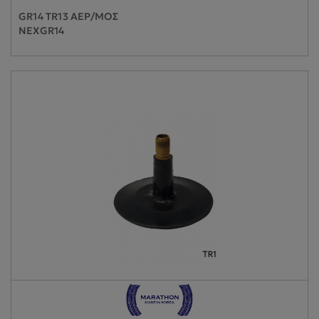
GR14 TR13 ΑΕΡ/ΜΟΣ
NEXGR14