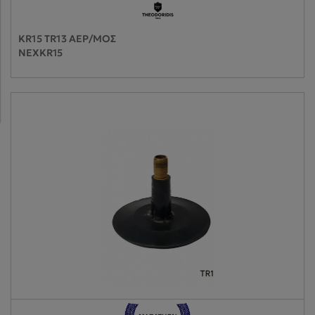
KR15 TR13 ΑΕΡ/ΜΟΣ
NEXKR15