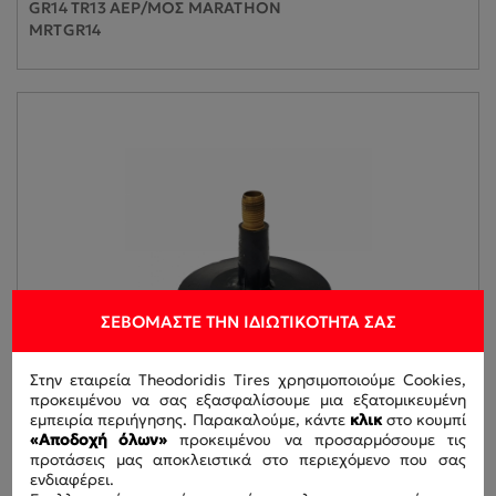
GR14 TR13 ΑΕΡ/ΜΟΣ MARATHON
MRTGR14
ΣΕΒΌΜΑΣΤΕ ΤΗΝ ΙΔΙΩΤΙΚΌΤΗΤΆ ΣΑΣ
Στην εταιρεία Theodoridis Tires χρησιμοποιούμε Cookies,
προκειμένου να σας εξασφαλίσουμε μια εξατομικευμένη
εμπειρία περιήγησης. Παρακαλούμε, κάντε
κλικ
στο κουμπί
«Αποδοχή όλων»
προκειμένου να προσαρμόσουμε τις
προτάσεις μας αποκλειστικά στο περιεχόμενο που σας
ενδιαφέρει.
FR14 TR13 ΑΕΡ/ΜΟΣ