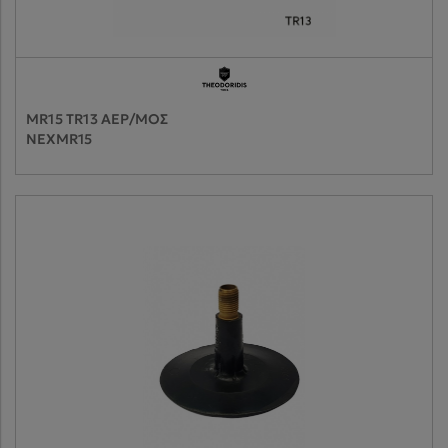
MR15 TR13 ΑΕΡ/ΜΟΣ
NEXMR15