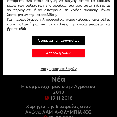
Μπορείτε ανά πάσα στιγμή να διαχειριστείτε τα cookies
Σχετικά με εμάς
μέσω των ρυθμίσεων της σελίδας, ωστόσο αυτό ενδέχεται
Η ομάδα
να περιορίσει ή να αποτρέψει τη χρήση συγκεκριμένων
λειτουργιών της ιστοσελίδας.
Εγκατασάσεις
Για περισσότερες πληροφορίες, παρακαλούμε ανατρέξτε
στην Πολιτική μας για τα cookies, την οποία μπορείτε να
βρείτε
εδώ
.
Προϊόντα
Απόρριψη μη αναγκαίων
Ελαστικά
Αποδοχή όλων
Αεροθάλμοι
Διαχείριση επιλογών
Νέα
Η συμμετοχή μας στην Αγρότικα
2018
19.11.2018
Χορηγία της Εταιρείας στον
Αγώνα ΛΑΜΙΑ-ΟΛΥΜΠΙΑΚΟΣ