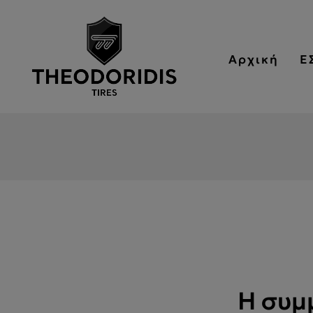
Αρχική
Ε
Η συμ