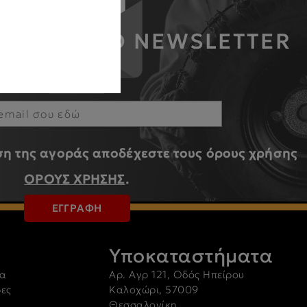
ΜΒΑΝΕΙΣ ΤΟ NEWSLETTER
ΜΑΣ
η της αγοράς αποδέχεστε τους όρους χρήσης
ΟΡΟΥΣ ΧΡΗΣΗΣ
.
ΕΓΓΡΑΦΗ
Υποκαταστήματα
α
Αρ. Αγρ 121, Οδός Ηπείρου
ρες
Καλοχώρι, 57009
Θεσσαλονίκη