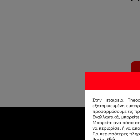
Στην εταιρεία Theo
εξατομικευμένη εμπει
προσαρμόσουμε τις προ
Εναλλακτικά, μπορείτε 
Μπορείτε ανά πάσα στι
να περιορίσει ή να απ
Για περισσότερες πληρ
βρείτε
εδώ
.