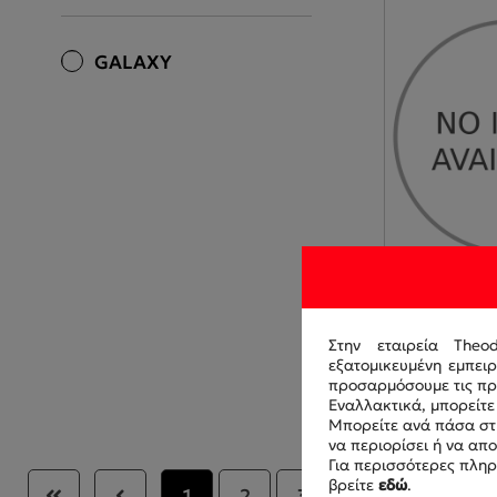
GALAXY
Στην εταιρεία Theo
9.5-22 6PR 
εξατομικευμένη εμπει
STAR
προσαρμόσουμε τις προ
GA426017-3
Εναλλακτικά, μπορείτε 
Μπορείτε ανά πάσα στι
να περιορίσει ή να απ
Για περισσότερες πληρ
βρείτε
εδώ
.
1
2
3
4