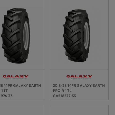
38 14PR GALAXY EARTH
20.8-38 14PR GALAXY EARTH
-1 TT
PRO R-1 TL
974-33
GA518577-33