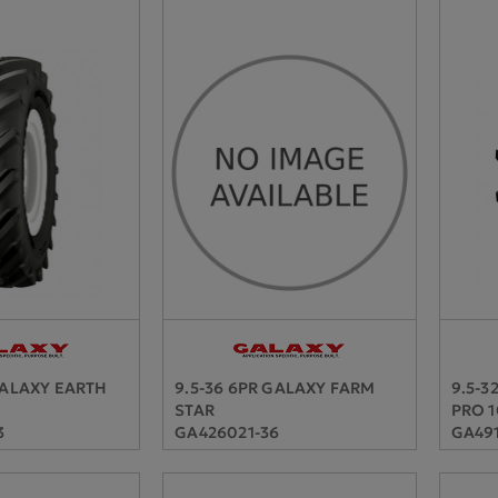
GALAXY EARTH
9.5-36 6PR GALAXY FARM
9.5-3
STAR
PRO 1
3
GA426021-36
GA491