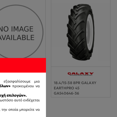
ς εξασφαλίσουμε μια
6PR GALAXY FARM STAR
18.4/15-38 8PR GALAXY
όλων»
προκειμένου να
EARTHPRO 45
6033-33
GA540646-36
χή επιλογών».
 ωστόσο αυτό ενδέχεται
 την οποία μπορείτε να