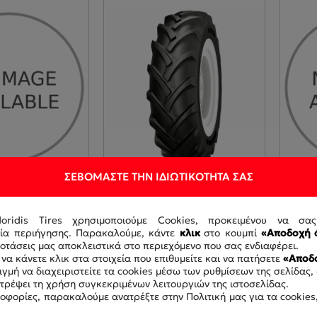
ΣΕΒΌΜΑΣΤΕ ΤΗΝ ΙΔΙΩΤΙΚΌΤΗΤΆ ΣΑΣ
doridis Tires χρησιμοποιούμε Cookies, προκειμένου να σα
GALAXY FARM
8.3-24 8PR GALAXY
8-16 
ρία περιήγησης. Παρακαλούμε, κάντε
κλικ
στο κουμπί
«Αποδοχή 
EARTHPRO 45
TL
τάσεις μας αποκλειστικά στο περιεχόμενο που σας ενδιαφέρει.
6
GA540692-36
GA42
να κάνετε κλικ στα στοιχεία που επιθυμείτε και να πατήσετε
«Αποδο
γμή να διαχειριστείτε τα cookies μέσω των ρυθμίσεων της σελίδας,
οτρέψει τη χρήση συγκεκριμένων λειτουργιών της ιστοσελίδας.
οφορίες, παρακαλούμε ανατρέξτε στην Πολιτική μας για τα cookies,