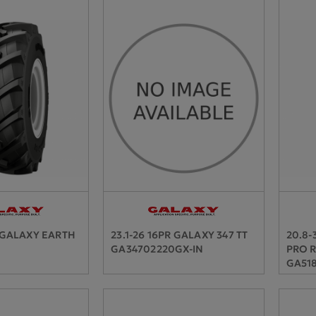
R GALAXY EARTH
23.1-26 16PR GALAXY 347 TT
20.8-
GA34702220GX-IN
PRO R
3
GA518