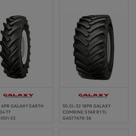
2 6PR GALAXY EARTH
30.5L-32 18PR GALAXY
04 TT
COMBINE STAR R1 TL
001-33
GA577678-36