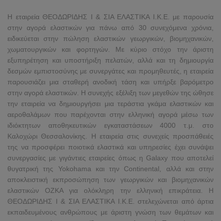
Η εταιρεία ΘΕΟΔΩΡΙΔΗΣ Ι & ΣΙΑ ΕΛΑΣΤΙΚΑ Ι.Κ.Ε. με παρουσία
στην αγορά ελαστικών για πάνω από 30 συνεχόμενα χρόνια,
ειδικεύεται στην πώληση ελαστικών γεωργικών, βιομηχανικών,
χωματουργικών και φορτηγών. Με κύριο στόχο την άριστη
εξυπηρέτηση και υποστήριξη πελατών, αλλά και τη δημιουργία
δεσμών εμπιστοσύνης με συνεργάτες και προμηθευτές, η εταιρεία
παρουσιάζει μια σταθερή ανοδική τάση και υπήρξε βαρόμετρο
στην αγορά ελαστικών. Η συνεχής εξέλιξη των μεγεθών της ώθησε
την εταιρεία να δημιουργήσει μια τεράστια γκάμα ελαστικών και
αεροθαλάμων που παρέχονται στην ελληνική αγορά μέσω των
ιδιόκτητων αποθηκευτικών εγκαταστάσεων 4000 τ.μ. στο
Καλοχώρι Θεσσαλονίκης. Η εταιρεία στις συνεχείς προσπάθειές
της να προσφέρει ποιοτικά ελαστικά και υπηρεσίες έχει συνάψει
συνεργασίες με γιγάντιες εταιρείες όπως η Galaxy που αποτελεί
θυγατρική της Yokohama και την Continental, αλλά και στην
αποκλειστική εκπροσώπηση των γεωργικών και βιομηχανικών
ελαστικών ΟΖΚΑ για ολόκληρη την ελληνική επικράτεια. Η
ΘΕΟΔΩΡΙΔΗΣ Ι & ΣΙΑ ΕΛΑΣΤΙΚΑ Ι.Κ.Ε. στελεχώνεται από άρτια
εκπαιδευμένους ανθρώπους με άριστη γνώση των θεμάτων και