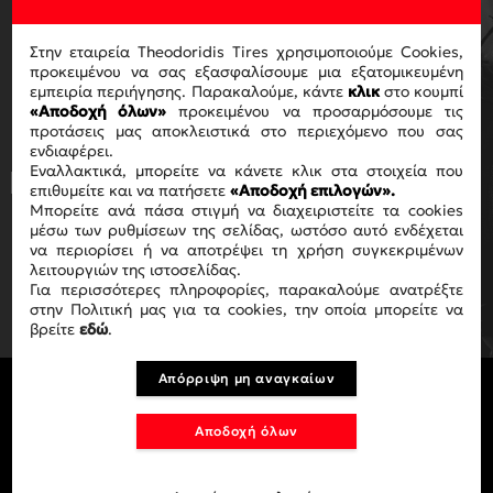
ΓΙΑ ΝΑ ΛΑΜΒΑΝΕΙΣ ΤΟ
NEWSLETTER ΜΑΣ
Στην εταιρεία Theodoridis Tires χρησιμοποιούμε Cookies,
προκειμένου να σας εξασφαλίσουμε μια εξατομικευμένη
εμπειρία περιήγησης. Παρακαλούμε, κάντε
κλικ
στο κουμπί
«Αποδοχή όλων»
προκειμένου να προσαρμόσουμε τις
προτάσεις μας αποκλειστικά στο περιεχόμενο που σας
ενδιαφέρει.
Εναλλακτικά, μπορείτε να κάνετε κλικ στα στοιχεία που
Με την ολοκλήρωση της αγοράς
επιθυμείτε και να πατήσετε
«Αποδοχή επιλογών».
αποδέχεστε τους όρους χρήσης
ΟΡΟΥΣ
Μπορείτε ανά πάσα στιγμή να διαχειριστείτε τα cookies
ΧΡΗΣΗΣ
.
μέσω των ρυθμίσεων της σελίδας, ωστόσο αυτό ενδέχεται
να περιορίσει ή να αποτρέψει τη χρήση συγκεκριμένων
λειτουργιών της ιστοσελίδας.
ΕΓΓΡΑΦΗ
Για περισσότερες πληροφορίες, παρακαλούμε ανατρέξτε
στην Πολιτική μας για τα cookies, την οποία μπορείτε να
βρείτε
εδώ
.
Απόρριψη μη αναγκαίων
Αποδοχή όλων