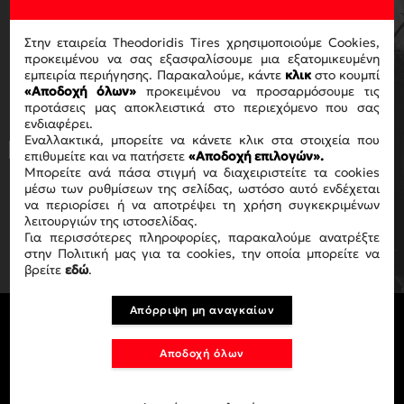
ΓΙΑ ΝΑ ΛΑΜΒΑΝΕΙΣ ΤΟ
NEWSLETTER ΜΑΣ
Στην εταιρεία Theodoridis Tires χρησιμοποιούμε Cookies,
προκειμένου να σας εξασφαλίσουμε μια εξατομικευμένη
εμπειρία περιήγησης. Παρακαλούμε, κάντε
κλικ
στο κουμπί
«Αποδοχή όλων»
προκειμένου να προσαρμόσουμε τις
προτάσεις μας αποκλειστικά στο περιεχόμενο που σας
ενδιαφέρει.
Εναλλακτικά, μπορείτε να κάνετε κλικ στα στοιχεία που
Με την ολοκλήρωση της αγοράς
επιθυμείτε και να πατήσετε
«Αποδοχή επιλογών».
αποδέχεστε τους όρους χρήσης
ΟΡΟΥΣ
Μπορείτε ανά πάσα στιγμή να διαχειριστείτε τα cookies
ΧΡΗΣΗΣ
.
μέσω των ρυθμίσεων της σελίδας, ωστόσο αυτό ενδέχεται
να περιορίσει ή να αποτρέψει τη χρήση συγκεκριμένων
λειτουργιών της ιστοσελίδας.
ΕΓΓΡΑΦΗ
Για περισσότερες πληροφορίες, παρακαλούμε ανατρέξτε
στην Πολιτική μας για τα cookies, την οποία μπορείτε να
βρείτε
εδώ
.
Απόρριψη μη αναγκαίων
Αποδοχή όλων