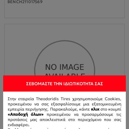
BENCH211017569
ΣΕΒΌΜΑΣΤΕ ΤΗΝ ΙΔΙΩΤΙΚΌΤΗΤΆ ΣΑΣ
Στην εταιρεία Theodoridis Tires χρησιμοποιούμε Cookies,
προκειμένου να σας εξασφαλίσουμε μια εξατομικευμένη
εμπειρία περιήγησης. Παρακαλούμε, κάντε
κλικ
στο κουμπί
«Αποδοχή όλων»
προκειμένου να προσαρμόσουμε τις
προτάσεις μας αποκλειστικά στο περιεχόμενο που σας
ενδιαφέρει.
445/45R19.5 PIRELLI 164J H02 PRO TRAILER FRT M+S HL