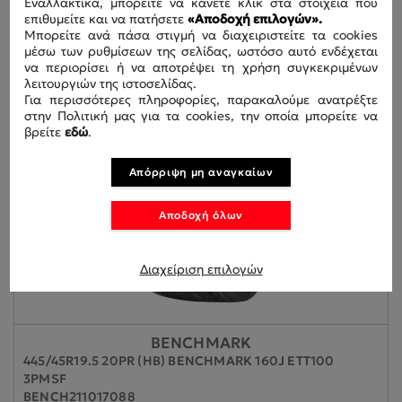
Εναλλακτικά, μπορείτε να κάνετε κλικ στα στοιχεία που
TL
επιθυμείτε και να πατήσετε
«Αποδοχή επιλογών».
PIR4156400
Μπορείτε ανά πάσα στιγμή να διαχειριστείτε τα cookies
μέσω των ρυθμίσεων της σελίδας, ωστόσο αυτό ενδέχεται
να περιορίσει ή να αποτρέψει τη χρήση συγκεκριμένων
λειτουργιών της ιστοσελίδας.
Για περισσότερες πληροφορίες, παρακαλούμε ανατρέξτε
στην Πολιτική μας για τα cookies, την οποία μπορείτε να
βρείτε
εδώ
.
Απόρριψη μη αναγκαίων
Αποδοχή όλων
Διαχείριση επιλογών
BENCHMARK
445/45R19.5 20PR (HB) BENCHMARK 160J ETT100
3PMSF
BENCH211017088