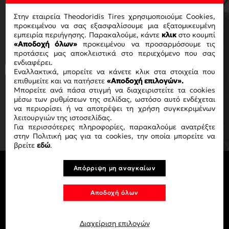
NEWSLETTER ΜΑΣ
Στην εταιρεία Theodoridis Tires χρησιμοποιούμε Cookies,
προκειμένου να σας εξασφαλίσουμε μια εξατομικευμένη
εμπειρία περιήγησης. Παρακαλούμε, κάντε
κλικ
στο κουμπί
«Αποδοχή όλων»
προκειμένου να προσαρμόσουμε τις
προτάσεις μας αποκλειστικά στο περιεχόμενο που σας
ενδιαφέρει.
Με την ολοκλήρωση της αγοράς
Εναλλακτικά, μπορείτε να κάνετε κλικ στα στοιχεία που
αποδέχεστε τους όρους χρήσης
ΟΡΟΥΣ
επιθυμείτε και να πατήσετε
«Αποδοχή επιλογών».
Μπορείτε ανά πάσα στιγμή να διαχειριστείτε τα cookies
ΧΡΗΣΗΣ
.
μέσω των ρυθμίσεων της σελίδας, ωστόσο αυτό ενδέχεται
να περιορίσει ή να αποτρέψει τη χρήση συγκεκριμένων
ΕΓΓΡΑΦΗ
λειτουργιών της ιστοσελίδας.
Για περισσότερες πληροφορίες, παρακαλούμε ανατρέξτε
στην Πολιτική μας για τα cookies, την οποία μπορείτε να
βρείτε
εδώ
.
Απόρριψη μη αναγκαίων
Αποδοχή όλων
Διαχείριση επιλογών