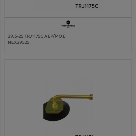
29.5-25 TRJ1175C ΑΕΡ/ΜΟΣ
NEX29525