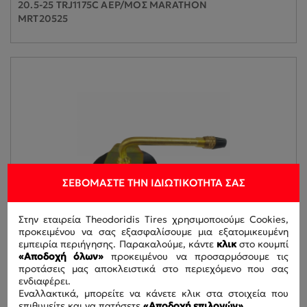
20.5-25 TRJ1175C ΑΕΡ/ΜΟΣ MARATHON
MRT20525
ΣΕΒΌΜΑΣΤΕ ΤΗΝ ΙΔΙΩΤΙΚΌΤΗΤΆ ΣΑΣ
Στην εταιρεία Theodoridis Tires χρησιμοποιούμε Cookies,
προκειμένου να σας εξασφαλίσουμε μια εξατομικευμένη
εμπειρία περιήγησης. Παρακαλούμε, κάντε
κλικ
στο κουμπί
«Αποδοχή όλων»
προκειμένου να προσαρμόσουμε τις
προτάσεις μας αποκλειστικά στο περιεχόμενο που σας
ενδιαφέρει.
Εναλλακτικά, μπορείτε να κάνετε κλικ στα στοιχεία που
18.00-33 TRJ1175C ΑΕΡ/ΜΟΣ
επιθυμείτε και να πατήσετε
«Αποδοχή επιλογών».