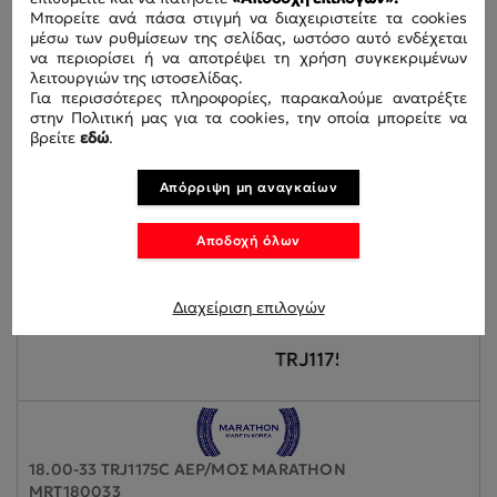
NEX180033
Μπορείτε ανά πάσα στιγμή να διαχειριστείτε τα cookies
μέσω των ρυθμίσεων της σελίδας, ωστόσο αυτό ενδέχεται
να περιορίσει ή να αποτρέψει τη χρήση συγκεκριμένων
λειτουργιών της ιστοσελίδας.
Για περισσότερες πληροφορίες, παρακαλούμε ανατρέξτε
στην Πολιτική μας για τα cookies, την οποία μπορείτε να
βρείτε
εδώ
.
Απόρριψη μη αναγκαίων
Αποδοχή όλων
Διαχείριση επιλογών
18.00-33 TRJ1175C ΑΕΡ/ΜΟΣ MARATHON
MRT180033