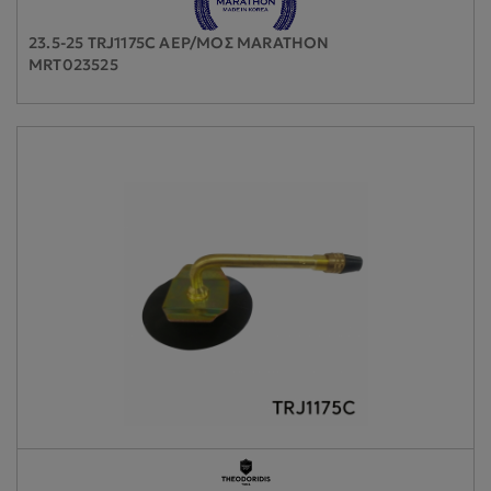
23.5-25 TRJ1175C ΑΕΡ/ΜΟΣ MARATHON
MRT023525