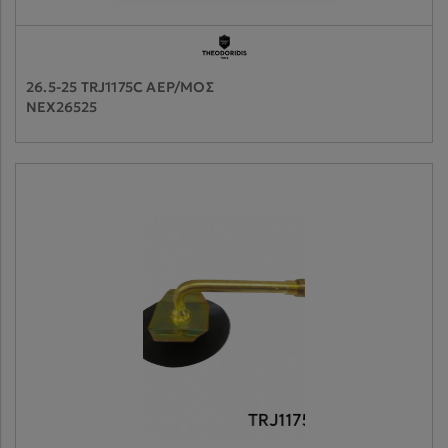
26.5-25 TRJ1175C ΑΕΡ/ΜΟΣ
NEX26525