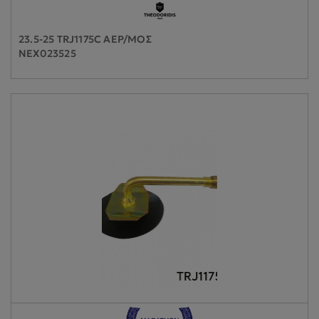
23.5-25 TRJ1175C ΑΕΡ/ΜΟΣ
NEX023525