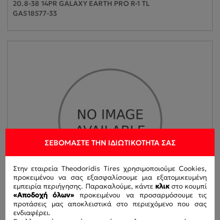
20.8-38 14PR GALAXY EARTH PRO R-1 TL
GA518577-33
ΣΕΒΌΜΑΣΤΕ ΤΗΝ ΙΔΙΩΤΙΚΌΤΗΤΆ ΣΑΣ
Στην εταιρεία Theodoridis Tires χρησιμοποιούμε Cookies,
προκειμένου να σας εξασφαλίσουμε μια εξατομικευμένη
εμπειρία περιήγησης. Παρακαλούμε, κάντε
κλικ
στο κουμπί
«Αποδοχή όλων»
προκειμένου να προσαρμόσουμε τις
προτάσεις μας αποκλειστικά στο περιεχόμενο που σας
ενδιαφέρει.
9.5-22 6PR GALAXY FARM STAR