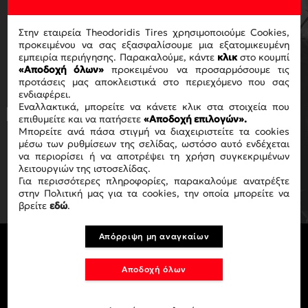
ΓΙΑ ΝΑ ΛΑΜΒΑΝΕΙΣ ΤΟ
NEWSLETTER ΜΑΣ
Στην εταιρεία Theodoridis Tires χρησιμοποιούμε Cookies,
προκειμένου να σας εξασφαλίσουμε μια εξατομικευμένη
εμπειρία περιήγησης. Παρακαλούμε, κάντε
κλικ
στο κουμπί
«Αποδοχή όλων»
προκειμένου να προσαρμόσουμε τις
προτάσεις μας αποκλειστικά στο περιεχόμενο που σας
ενδιαφέρει.
Εναλλακτικά, μπορείτε να κάνετε κλικ στα στοιχεία που
Με την ολοκλήρωση της αγοράς
επιθυμείτε και να πατήσετε
«Αποδοχή επιλογών».
αποδέχεστε τους όρους χρήσης
ΟΡΟΥΣ
Μπορείτε ανά πάσα στιγμή να διαχειριστείτε τα cookies
ΧΡΗΣΗΣ
.
μέσω των ρυθμίσεων της σελίδας, ωστόσο αυτό ενδέχεται
να περιορίσει ή να αποτρέψει τη χρήση συγκεκριμένων
λειτουργιών της ιστοσελίδας.
ΕΓΓΡΑΦΗ
Για περισσότερες πληροφορίες, παρακαλούμε ανατρέξτε
στην Πολιτική μας για τα cookies, την οποία μπορείτε να
βρείτε
εδώ
.
Απόρριψη μη αναγκαίων
Αποδοχή όλων