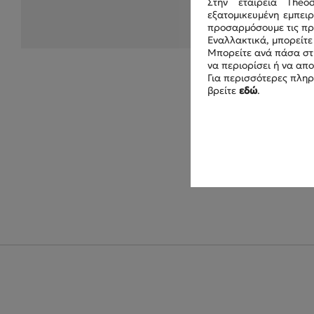
Στην εταιρεία Theo
εξατομικευμένη εμπει
προσαρμόσουμε τις προ
Εναλλακτικά, μπορείτε 
Μπορείτε ανά πάσα στι
να περιορίσει ή να απ
Για περισσότερες πληρ
βρείτε
εδώ
.