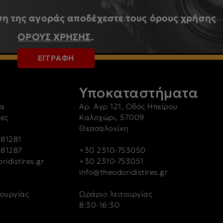
η της αγοράς αποδέχεστε τους όρους χρήσης
ΟΡΟΥΣ ΧΡΗΣΗΣ
.
ΕΓΓΡΑΦΗ
Υποκαταστήματα
α
Αρ. Αγρ 121, Οδός Ηπείρου
ρες
Καλοχώρι, 57009
Θεσσαλονίκη
81281
-81287
+30 2310-753050
ridistires.gr
+30 2310-753051
info@theodoridistires.gr
τουργίας
Ωράριο λειτουργίας
8:30-16:30