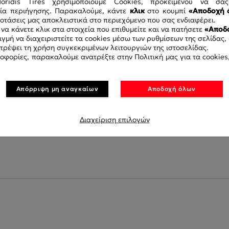
doridis Tires χρησιμοποιούμε Cookies, προκειμένου να σα
ρία περιήγησης. Παρακαλούμε, κάντε
κλικ
στο κουμπί
«Αποδοχή 
τάσεις μας αποκλειστικά στο περιεχόμενο που σας ενδιαφέρει.
να κάνετε κλικ στα στοιχεία που επιθυμείτε και να πατήσετε
«Αποδο
γμή να διαχειριστείτε τα cookies μέσω των ρυθμίσεων της σελίδας,
οτρέψει τη χρήση συγκεκριμένων λειτουργιών της ιστοσελίδας.
οφορίες, παρακαλούμε ανατρέξτε στην Πολιτική μας για τα cookies,
14.00 R24 153/A8 GALAXY MGSR
210 E-2/G-2/L-2 TL
Απόρριψη μη αναγκαίων
Αποδοχή όλων
GA274420-36
Διαχείριση επιλογών