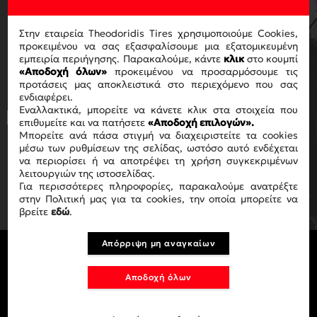
ΓΙΑ ΝΑ ΛΑΜΒΑΝΕΙΣ ΤΟ
NEWSLETTER ΜΑΣ
Στην εταιρεία Theodoridis Tires χρησιμοποιούμε Cookies,
προκειμένου να σας εξασφαλίσουμε μια εξατομικευμένη
εμπειρία περιήγησης. Παρακαλούμε, κάντε
κλικ
στο κουμπί
«Αποδοχή όλων»
προκειμένου να προσαρμόσουμε τις
προτάσεις μας αποκλειστικά στο περιεχόμενο που σας
ενδιαφέρει.
Εναλλακτικά, μπορείτε να κάνετε κλικ στα στοιχεία που
Με την ολοκλήρωση της αγοράς
επιθυμείτε και να πατήσετε
«Αποδοχή επιλογών».
αποδέχεστε τους όρους χρήσης
ΟΡΟΥΣ
Μπορείτε ανά πάσα στιγμή να διαχειριστείτε τα cookies
ΧΡΗΣΗΣ
.
μέσω των ρυθμίσεων της σελίδας, ωστόσο αυτό ενδέχεται
να περιορίσει ή να αποτρέψει τη χρήση συγκεκριμένων
λειτουργιών της ιστοσελίδας.
ΕΓΓΡΑΦΗ
Για περισσότερες πληροφορίες, παρακαλούμε ανατρέξτε
στην Πολιτική μας για τα cookies, την οποία μπορείτε να
βρείτε
εδώ
.
Απόρριψη μη αναγκαίων
Αποδοχή όλων