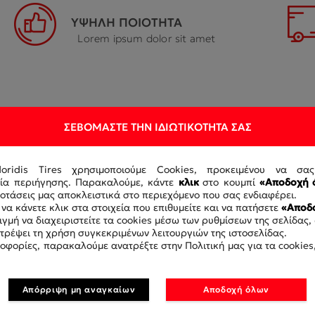
ΥΨΗΛΗ ΠΟΙΟΤΗΤΑ
Lorem ipsum dolor sit amet
ΣΕΒΌΜΑΣΤΕ ΤΗΝ ΙΔΙΩΤΙΚΌΤΗΤΆ ΣΑΣ
doridis Tires χρησιμοποιούμε Cookies, προκειμένου να σα
ρία περιήγησης. Παρακαλούμε, κάντε
κλικ
στο κουμπί
«Αποδοχή 
τάσεις μας αποκλειστικά στο περιεχόμενο που σας ενδιαφέρει.
να κάνετε κλικ στα στοιχεία που επιθυμείτε και να πατήσετε
«Αποδο
γμή να διαχειριστείτε τα cookies μέσω των ρυθμίσεων της σελίδας,
οτρέψει τη χρήση συγκεκριμένων λειτουργιών της ιστοσελίδας.
ΓΙΑ ΝΑ ΛΑ
οφορίες, παρακαλούμε ανατρέξτε στην Πολιτική μας για τα cookies,
Απόρριψη μη αναγκαίων
Αποδοχή όλων