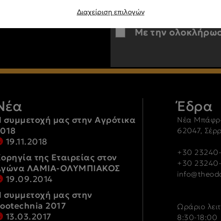
Διαχείριση επιλογών
Με την ολοκλήρωσ
Νέα
Έδρα
 συμμετοχή μας στην Αγρότικα
Νέα Μπάφρ
2018
62047, Σέρ
19.11.2018
+30 23240-
ορηγία της Εταιρείας στον
+30 23240
Αγώνα ΛΑΜΙΑ-ΟΛΥΜΠΙΑΚΟΣ
info@theodo
19.09.2014
 συμμετοχή μας στην
ootechnia 2017
Ωράριο λει
13.03.2017
8:30-18:00