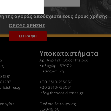
η της αγοράς αποδέχεστε τους όρους χρήσης
ΟΡΟΥΣ ΧΡΗΣΗΣ
.
ΕΓΓΡΑΦΗ
Υποκαταστήματα
α
Αρ. Αγρ 121, Οδός Ηπείρου
ρες
Καλοχώρι, 57009
Θεσσαλονίκη
81281
-81287
+30 2310-753050
ridistires.gr
+30 2310-753051
info@theodoridistires.gr
τουργίας
Ωράριο λειτουργίας
8:30-16:30