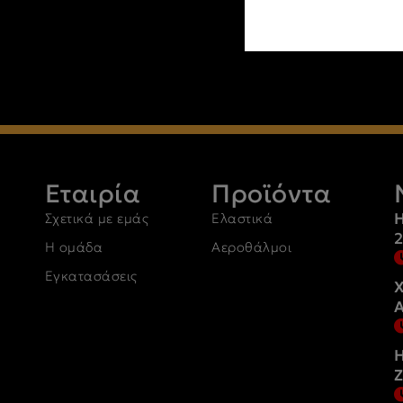
Εταιρία
Προϊόντα
Η
Σχετικά με εμάς
Ελαστικά
Η ομάδα
Αεροθάλμοι
Εγκατασάσεις
Χ
Η
Z