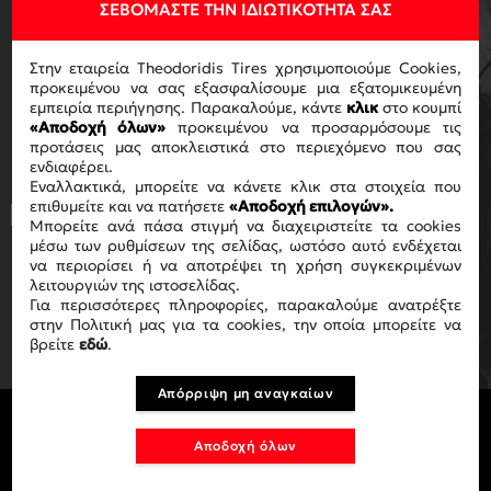
ΣΕΒΌΜΑΣΤΕ ΤΗΝ ΙΔΙΩΤΙΚΌΤΗΤΆ ΣΑΣ
ΓΙΑ ΝΑ ΛΑΜΒΑΝΕΙΣ ΤΟ
Στην εταιρεία Theodoridis Tires χρησιμοποιούμε Cookies,
NEWSLETTER ΜΑΣ
προκειμένου να σας εξασφαλίσουμε μια εξατομικευμένη
εμπειρία περιήγησης. Παρακαλούμε, κάντε
κλικ
στο κουμπί
«Αποδοχή όλων»
προκειμένου να προσαρμόσουμε τις
προτάσεις μας αποκλειστικά στο περιεχόμενο που σας
ενδιαφέρει.
Εναλλακτικά, μπορείτε να κάνετε κλικ στα στοιχεία που
επιθυμείτε και να πατήσετε
«Αποδοχή επιλογών».
Με την ολοκλήρωση της αγοράς
Μπορείτε ανά πάσα στιγμή να διαχειριστείτε τα cookies
αποδέχεστε τους όρους χρήσης
ΟΡΟΥΣ
μέσω των ρυθμίσεων της σελίδας, ωστόσο αυτό ενδέχεται
ΧΡΗΣΗΣ
.
να περιορίσει ή να αποτρέψει τη χρήση συγκεκριμένων
λειτουργιών της ιστοσελίδας.
Για περισσότερες πληροφορίες, παρακαλούμε ανατρέξτε
ΕΓΓΡΑΦΗ
στην Πολιτική μας για τα cookies, την οποία μπορείτε να
βρείτε
εδώ
.
Απόρριψη μη αναγκαίων
Αποδοχή όλων