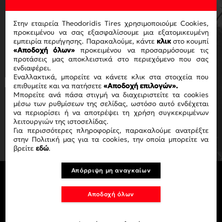
ΓΙΑ ΝΑ ΛΑΜΒΑΝΕΙΣ ΤΟ
NEWSLETTER ΜΑΣ
Στην εταιρεία Theodoridis Tires χρησιμοποιούμε Cookies,
προκειμένου να σας εξασφαλίσουμε μια εξατομικευμένη
εμπειρία περιήγησης. Παρακαλούμε, κάντε
κλικ
στο κουμπί
«Αποδοχή όλων»
προκειμένου να προσαρμόσουμε τις
προτάσεις μας αποκλειστικά στο περιεχόμενο που σας
ενδιαφέρει.
Εναλλακτικά, μπορείτε να κάνετε κλικ στα στοιχεία που
Με την ολοκλήρωση της αγοράς
επιθυμείτε και να πατήσετε
«Αποδοχή επιλογών».
αποδέχεστε τους όρους χρήσης
ΟΡΟΥΣ
Μπορείτε ανά πάσα στιγμή να διαχειριστείτε τα cookies
ΧΡΗΣΗΣ
.
μέσω των ρυθμίσεων της σελίδας, ωστόσο αυτό ενδέχεται
να περιορίσει ή να αποτρέψει τη χρήση συγκεκριμένων
λειτουργιών της ιστοσελίδας.
ΕΓΓΡΑΦΗ
Για περισσότερες πληροφορίες, παρακαλούμε ανατρέξτε
στην Πολιτική μας για τα cookies, την οποία μπορείτε να
βρείτε
εδώ
.
Απόρριψη μη αναγκαίων
Αποδοχή όλων