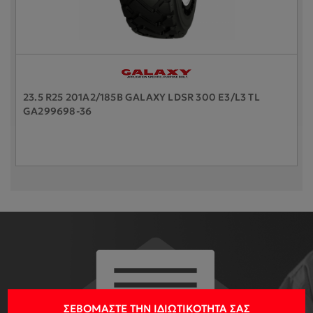
23.5 R25 201A2/185B GALAXY LDSR 300 E3/L3 TL
GA299698-36
ΣΕΒΌΜΑΣΤΕ ΤΗΝ ΙΔΙΩΤΙΚΌΤΗΤΆ ΣΑΣ