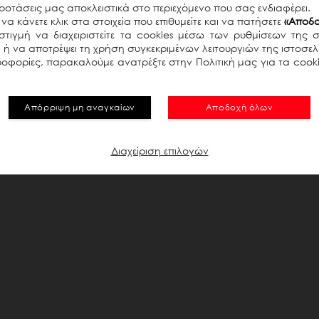
Password
οτάσεις μας αποκλειστικά στο περιεχόμενο που σας ενδιαφέρει.
να κάνετε κλικ στα στοιχεία που επιθυμείτε και να πατήσετε
«Αποδο
τιγμή να διαχειριστείτε τα cookies μέσω των ρυθμίσεων της 
ει ή να αποτρέψει τη χρήση συγκεκριμένων λειτουργιών της ιστοσε
οφορίες, παρακαλούμε ανατρέξτε στην Πολιτική μας για τα cooki
Ή
Select your preferred language
Απόρριψη μη αναγκαίων
Αποδοχή όλων
Ξέχασα το Password;
Διαχείριση επιλογών