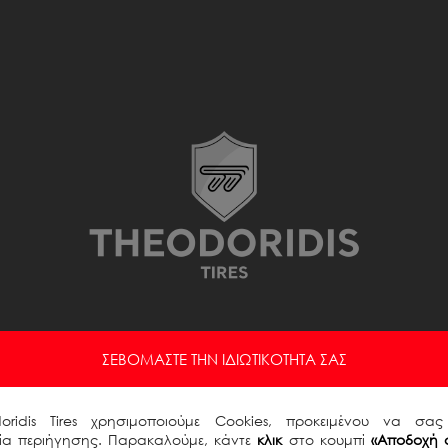
ΣΕΒΌΜΑΣΤΕ ΤΗΝ ΙΔΙΩΤΙΚΌΤΗΤΆ ΣΑΣ
E-mail Χρήστη
doridis Tires χρησιμοποιούμε Cookies, προκειμένου να σα
ρία περιήγησης. Παρακαλούμε, κάντε
κλικ
στο κουμπί
«Αποδοχή 