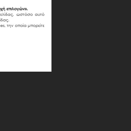
χή επιλογών».
σελίδας, ωστόσο αυτό
λίδας.
es, την οποία μπορείτε