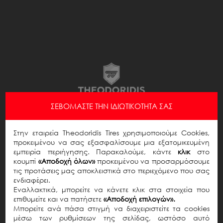
ΣΕΒΌΜΑΣΤΕ ΤΗΝ ΙΔΙΩΤΙΚΌΤΗΤΆ ΣΑΣ
Στην εταιρεία Theodoridis Tires χρησιμοποιούμε Cookies,
προκειμένου να σας εξασφαλίσουμε μια εξατομικευμένη
εμπειρία περιήγησης. Παρακαλούμε, κάντε
κλικ
στο
E-mail Χρήστη
κουμπί
«Αποδοχή όλων»
προκειμένου να προσαρμόσουμε
τις προτάσεις μας αποκλειστικά στο περιεχόμενο που σας
ενδιαφέρει.
Password
Εναλλακτικά, μπορείτε να κάνετε κλικ στα στοιχεία που
επιθυμείτε και να πατήσετε
«Αποδοχή επιλογών».
Μπορείτε ανά πάσα στιγμή να διαχειριστείτε τα cookies
μέσω των ρυθμίσεων της σελίδας, ωστόσο αυτό