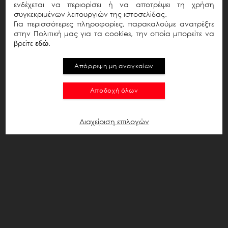
ενδέχεται να περιορίσει ή να αποτρέψει τη χρήση
Ή
συγκεκριμένων λειτουργιών της ιστοσελίδας.
Select your preferred language
Για περισσότερες πληροφορίες, παρακαλούμε ανατρέξτε
στην Πολιτική μας για τα cookies, την οποία μπορείτε να
βρείτε
εδώ
.
Ξέχασα το Password;
Απόρριψη μη αναγκαίων
Αποδοχή όλων
Διαχείριση επιλογών